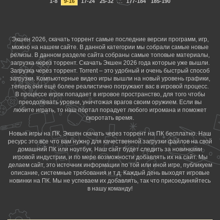
...
1-8
9-16
17-24
25-32
177-184
185-190
Экшен 2026, скачать торрент самые последние версии программ, игр,
можно на нашем сайте. В данной категории мы собрали самые новые
релизы. В данном разделе сайта собраны самые топовые материалы,
загрузка через торрент. Скачать Экшен 2026 года которые уже вышли.
Загрузка через торрент. Torrent – это удобный и очень быстрый способ
загрузки. Компьютерные видео игры вышли на новый уровень графики,
теперь они ещё более реалистично погружают вас в игровой процесс.
В процессе игрок попадает в игровое пространство, для того чтобы
преодолевать уровни, уничтожая врагов своим оружием. Если вы
любите играть, то наш портал порадует любого игромана и поможет
скоротать время.
Новые игры на ПК, Экшен скачать через торрент на ПК бесплатно. Наш
ресурс это все что вам нужно для качественной загрузки файлов на свой
домашний ПК или ноутбук. Наш сайт будет следить за новинками
игровой индустрии, и по мере возможности добавлять их на сайт. Мы
делаем сайт, это источник информации по той или иной игре, публикуем
описание, системные требования и т.д. Каждый день выходят игровые
новинки на ПК. Мы не успеваем их добавлять, так что присоединяйтесь
в нашу команду!