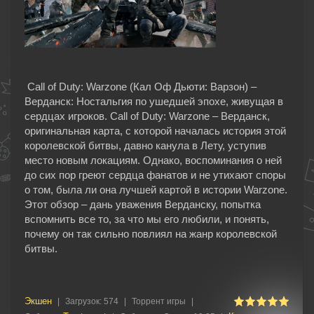
Call of Duty: Warzone (Кал Оф Дьюти: Варзон) –
Верданск: Ностальгия по ушедшей эпохе, живущая в
сердцах игроков. Call of Duty: Warzone – Верданск,
оригинальная карта, с которой началась история этой
королевской битвы, давно канула в Лету, уступив
место новым локациям. Однако, воспоминания о ней
до сих пор греют сердца фанатов и не утихают споры
о том, была ли она лучшей картой в истории Warzone.
Этот обзор – дань уважения Верданску, попытка
вспомнить все то, за что мы его любили, и понять,
почему он так сильно повлиял на жанр королевской
битвы.
Экшен
|
Загрузок:
574
|
Торрент игры
|