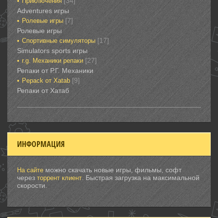
[34]
Приключения‎
Adventures игры
[7]
Ролевые игры‎
Ролевые игры‎‎‎‎‎‎
[17]
Спортивные‎ симуляторы
Simulators sports игры
[27]
r.g. Механики репаки
Репаки от Р.Г. Механики
[9]
Рepack от Xatab
Репаки от Хатаб
ИНФОРМАЦИЯ
можно скачать новые игры, фильмы, софт
На сайте
через
. Быстрая загрузка на максимальной
торрент клиент
скорости.