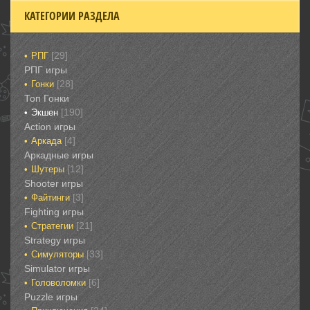
КАТЕГОРИИ РАЗДЕЛА
[29]
РПГ
РПГ игры
[28]
Гонки‎
Топ Гонки‎
[190]
Экшен
‎Action игры
[4]
Аркада‎
Аркадные игры
[12]
Шутеры‎
‎Shooter игры
[3]
Файтинги‎
Fighting игры
[21]
Стратегии‎
Strategy игры
[33]
Симуляторы‎
Simulator игры
[6]
Головоломки‎
Puzzle игры