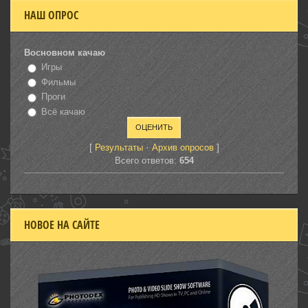
НАШ ОПРОС
Восновном качаю
Игры
Фильмы
Проги
Всё качаю
[
·
]
Результаты
Архив опросов
Всего ответов:
654
НОВОЕ НА САЙТЕ