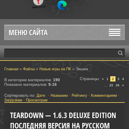
МЕНЮ САЙТА
»
»
» Экшен
Главная
Файлы
Новые игры на ПК
Страницы
:
«
1
2
3
4
В категории материалов
:
190
Показано материалов
:
9-16
...
23
24
»
Сортировать по
:
·
·
·
·
Дате
Названию
Рейтингу
Комментариям
·
Загрузкам
Просмотрам
TEARDOWN — 1.6.3 DELUXE EDITION
ПОСЛЕДНЯЯ ВЕРСИЯ НА РУССКОМ