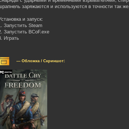
Снаряды с ударными и временными взрывателями, спира
шрапнель заряжаются и используются в точности так же,
Установка и запуск:
1. Запустить Steam
2. Запустить BCoF.exe
3. Играть
— Обложка / Скриншот: