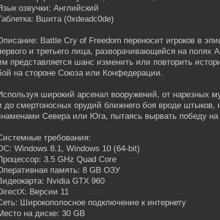
Язык озвучки: Английский
Таблетка: Вшита (0xdeadc0de)
Описание: Battle Cry of Freedom переносит игроков в эп
первого и третьего лица, разворачивающейся на полях А
им представляется шанс изменить или повторить истор
бой на стороне Союза или Конфедерации.
Используя широкий арсенал вооружений, от нарезных м
и до смертоносных орудий ближнего боя вроде штыков, н
знаменами Севера или Юга, пытаясь вырвать победу на
Системные требования:
ОС: Windows 8.1, Windows 10 (64-bit)
Процессор: 3.5 GHz Quad Core
Оперативная память: 8 GB ОЗУ
Видеокарта: Nvidia GTX 960
DirectX: Версии 11
Сеть: Широкополосное подключение к интернету
Место на диске: 30 GB