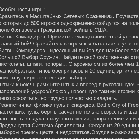
Особенности игры:
Сразитесь в Масштабных Сетевых Сражениях. Поучаств
в которых до 500 игроков одновременно сойдутся на п
поле боя времен Гражданской войны в США.
Битвы Командиров. Примите командование ротой управл
славный бой! Сражайтесь в огромных баталиях с участи
Битвы Командиров - идеальный выбор для наиболее такт
Большой Выбор Оружия. Найдите свой собственный стил
пистолеты, шпаги, топоры... С арсеналом из более чем 
разнообразных типов боеприпасов и 20 единиц артиллер
воистину широкое поле для выбора.
Штыки к бою! Примкните штык и вперед в рукопашную! Б
направлений ударов/блоков , навеянную такими играми к
легко освоиться, но трудно полностью овладеть.
Реалистичная физика пуль и снарядов. Battle Cry of Fr
настоящих пуль, беря в расчет не только скорость и шаг 
плотность воздуха, силу притяжения, направление и сил
Продвинутая Система Артиллерии. Каждая из 20 едини
набором преимуществ и недостатков.Орудия можно заря