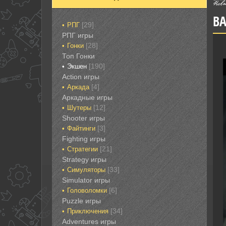
BA
[29]
РПГ
РПГ игры
[28]
Гонки‎
Топ Гонки‎
[190]
Экшен
‎Action игры
[4]
Аркада‎
Аркадные игры
[12]
Шутеры‎
‎Shooter игры
[3]
Файтинги‎
Fighting игры
[21]
Стратегии‎
Strategy игры
[33]
Симуляторы‎
Simulator игры
[6]
Головоломки‎
Puzzle игры
[34]
Приключения‎
Adventures игры