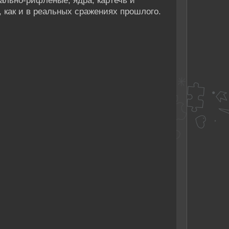
льно-рифлёные, ядра, картечь и
 как и в реальных сражениях прошлого.