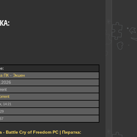
КА:
е:
-
на ПК
Экшен
8.2026
rrent
orrent
к, 14:21
729
.57
 Battle Cry of Freedom PC | Пиратка: