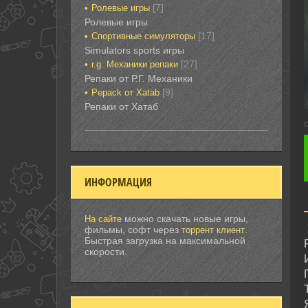
[7]
Ролевые игры‎
Ролевые игры‎‎‎‎‎‎
[17]
Спортивные‎ симуляторы
Simulators sports игры
[27]
r.g. Механики репаки
Репаки от Р.Г. Механики
[9]
Рepack от Xatab
Репаки от Хатаб
С
ИНФОРМАЦИЯ
можно скачать новые игры,
На сайте
фильмы, софт через
.
торрент клиент
Быстрая загрузка на максимальной
скорости.