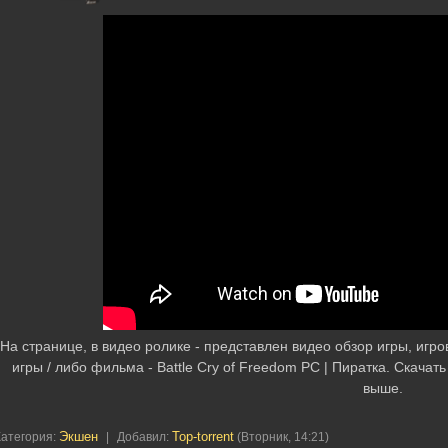
На странице, в видео ролике - представлен видео обзор игры, игр
игры / либо фильма - Battle Cry of Freedom PC | Пиратка. Скача
выше.
Экшен
Top-torrent
Категория
:
|
Добавил
:
(Вторник, 14:21)