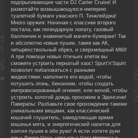
подпрыгивающие части DJ Carter Cruise! И
размотайте возвышающуюся империю
туалетной бумаги ужасного П. Тинклейджа!
Много оружия: Начиная с классики второго
постала, как легендарную лопату, газовый
баллончик и знаменитый мачете-бумеранг! Так
и абсолютно новые пушки, такие как АК,
четырехствольный обрез, и сверхмощный M60!
А при помощи новых птичьих клеток вы
сможете устроить пернатый хаос! Spurt’n’Squirt
позволит побаловаться с разными
жидкостями: наполните его водой, чтобы
потушить огонь, бензином, чтобы создать
импровизированный огнемет, или мочой, чтобы
устроить золотой дождь прохожим в Эденсине!
Паверапы: Разбавьте свое прохождение такими
уникальными вещами, как классический
кошачий глушитель, замедляющая время
кошачья мята, и энергетический напиток для
взятия пушек в обе руки! А если хотите руки
как у Джеки Чана, ноги как у Чака Норриса и