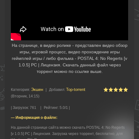
На странице, в видео ролике - представлен видео обзор
игры, игровой процесс, видео прохождение игры
геймплей игры / либо фильма - POSTAL 4: No Regerts [v
1.0.5] PC | Лицензия. Скачать данный файл через
торрент можно по ссылке выше.
Экшен
Top-torrent
Категория
:
|
Добавил
:
(Вторник, 14:15)
|
Загрузок
:
761
|
Рейтинг
:
5.0
/
1 |
— Информация о файле:
На данной странице сайта можно скачать POSTAL 4: No Regerts
[v 1.0.5] PC | Лицензия. Загрузка через торрент, бесплатно, для