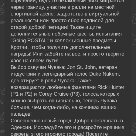
поручений, будь то незаконный ввоз мигрантов
через границу, участие в ралли на местной
спортивной арене, задротство в виртуальной
реальности или просто сбор подписей для
старой доброй петиции! Также ищите
дополнительные побочные квесты, испытания
"Going POSTAL" и коллекционные предметы
Кротчи, чтобы получить дополнительные
награды! Или забейте на все, и просто творите
хаос на своем пути!
Выбор озвучки Чувака: Jon St. John, ветеран
индустрии и легендарный голос Duke Nukem,
дебютирует в роли Чувака! Также
возвращаются любимые фанатами Rick Hunter
(P1 и P2) и Corey Cruise (P3), голоса которых
можно выбрать опционально, теперь Чувака
больше, чем когда-либо, на кончиках ваших
пальцев!
Совершенно новый город: Добро пожаловать в
Эденсин. Исследуйте его и раскройте мрачные
секреты этого игорного города! Посетите