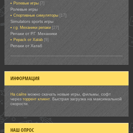
[7]
Ролевые игры‎
Ролевые игры‎‎‎‎‎‎
[17]
Спортивные‎ симуляторы
Simulators sports игры
[27]
r.g. Механики репаки
Репаки от Р.Г. Механики
[9]
Рepack от Xatab
Репаки от Хатаб
ИНФОРМАЦИЯ
можно скачать новые игры, фильмы, софт
На сайте
через
. Быстрая загрузка на максимальной
торрент клиент
скорости.
НАШ ОПРОС