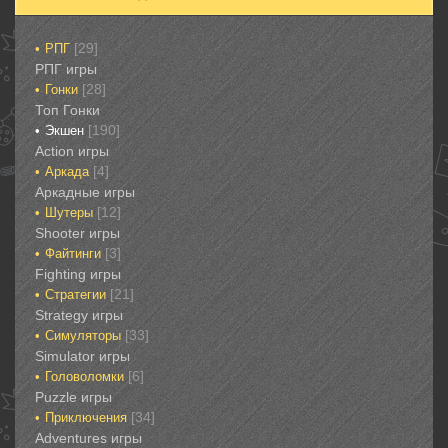
[29]
РПГ
РПГ игры
[28]
Гонки‎
Топ Гонки‎
[190]
Экшен
‎Action игры
[4]
Аркада‎
Аркадные игры
[12]
Шутеры‎
‎Shooter игры
[3]
Файтинги‎
Fighting игры
[21]
Стратегии‎
Strategy игры
[33]
Симуляторы‎
Simulator игры
[6]
Головоломки‎
Puzzle игры
[34]
Приключения‎
Adventures игры