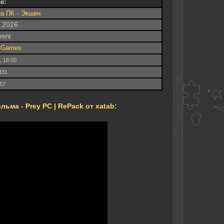
е:
-
на ПК
Экшен
8.2026
rrent
t-Games
, 18:00
331
.57
ьма - Prey PC | RePack от xatab: