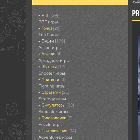
PR
[29]
РПГ
РПГ игры
[28]
Гонки‎
Топ Гонки‎
[190]
Экшен
‎Action игры
[4]
Аркада‎
Аркадные игры
[12]
Шутеры‎
‎Shooter игры
[3]
Файтинги‎
Fighting игры
[21]
Стратегии‎
Strategy игры
[33]
Симуляторы‎
Simulator игры
[6]
Головоломки‎
Puzzle игры
[34]
Приключения‎
Adventures игры