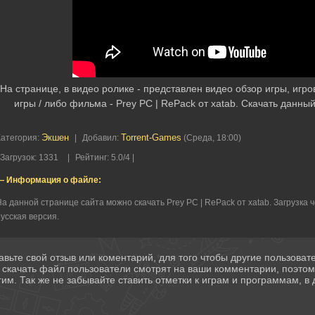
На странице, в видео ролике - представлен видео обзор игры, игр
игры / либо фильма - Prey PC | RePack от xatab. Скачать данн
Экшен
Torrent-Games
Категория
:
|
Добавил
:
(Среда, 18:00)
Загрузок
:
1331
|
Рейтинг
:
5.0
/
4 |
— Информация о файле:
а данной странице сайта можно скачать Prey PC | RePack от xatab. Загрузка
усская версия.
авьте свой отзыв или коментарий, для того чтобы другие пользова
 скачать файл пользователи смотрят на ваши комментарии, поэто
гим. Так же не забывайте ставить отметки к играм и программам, в д