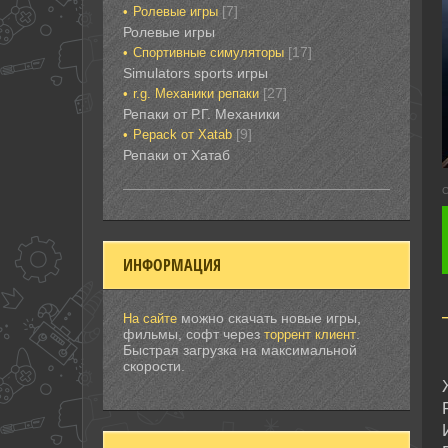
[7]
Ролевые игры‎
Ролевые игры‎‎‎‎‎‎
[17]
Спортивные‎ симуляторы
Simulators sports игры
[27]
r.g. Механики репаки
Репаки от Р.Г. Механики
[9]
Рepack от Xatab
Репаки от Хатаб
С
ИНФОРМАЦИЯ
можно скачать новые игры,
На сайте
фильмы, софт через
.
торрент клиент
Быстрая загрузка на максимальной
скорости.