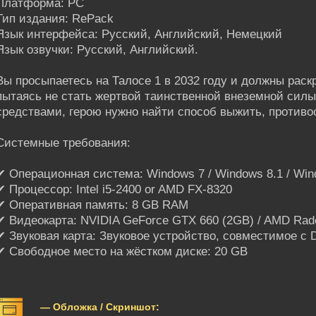
Платформа: PC
Тип издания: RePack
Язык интерфейса: Русский, Английский, Немецкий
Язык озвучки: Русский, Английский.
Вы просыпаетесь на Талосе 1 в 2032 году и должны раск
пытаясь не стать жертвой таинственной внеземной сил
средствами, герою нужно найти способ выжить, противо
Системные требования:
✔ Операционная система: Windows 7 / Windows 8.1 / Windo
✔ Процессор: Intel i5-2400 or AMD FX-8320
✔ Оперативная память: 8 GB RAM
✔ Видеокарта: NVIDIA GeForce GTX 660 (2GB) / AMD Rad
✔ Звуковая карта: Звуковое устройство, совместимое с D
✔ Свободное место на жёстком диске: 20 GB
— Обложка / Скриншот: