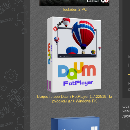
Toukiden 2 PC
|
Н
р
Видео плеер Daum PotPlayer 1.7.22519 На
русском для Windows ПК
Ост
чем
дру