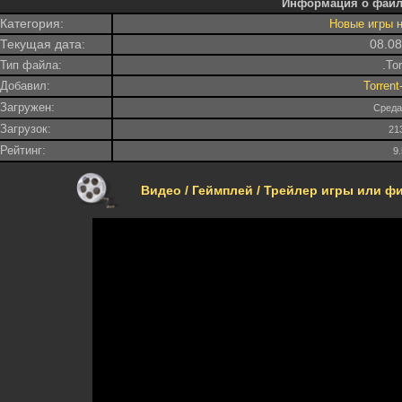
Информация о файл
Категория:
Новые игры 
Текущая дата:
08.0
Тип файла:
.To
Добавил:
Torren
Загружен:
Среда
Загрузок:
21
Рейтинг:
9
Видео / Геймплей / Трейлер игры или фил