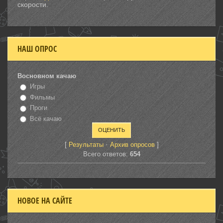
скорости.
НАШ ОПРОС
Восновном качаю
Игры
Фильмы
Проги
Всё качаю
[
·
]
Результаты
Архив опросов
Всего ответов:
654
НОВОЕ НА САЙТЕ