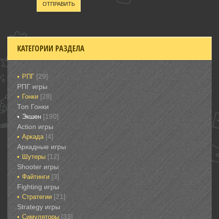
ОТПРАВИТЬ
КАТЕГОРИИ РАЗДЕЛА
[29]
РПГ
РПГ игры
[28]
Гонки‎
Топ Гонки‎
[190]
Экшен
‎Action игры
[4]
Аркада‎
Аркадные игры
[12]
Шутеры‎
‎Shooter игры
[3]
Файтинги‎
Fighting игры
[21]
Стратегии‎
Strategy игры
[33]
Симуляторы‎