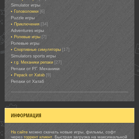
Simulator игры
[6]
Головоломки‎
Puzzle игры
[34]
Приключения‎
Adventures игры
[7]
Ролевые игры‎
Ролевые игры‎‎‎‎‎‎
[17]
Спортивные‎ симуляторы
Simulators sports игры
[27]
r.g. Механики репаки
Репаки от Р.Г. Механики
[9]
Рepack от Xatab
Репаки от Хатаб
ИНФОРМАЦИЯ
можно скачать новые игры, фильмы, софт
На сайте
через
. Быстрая загрузка на максимальной
торрент клиент