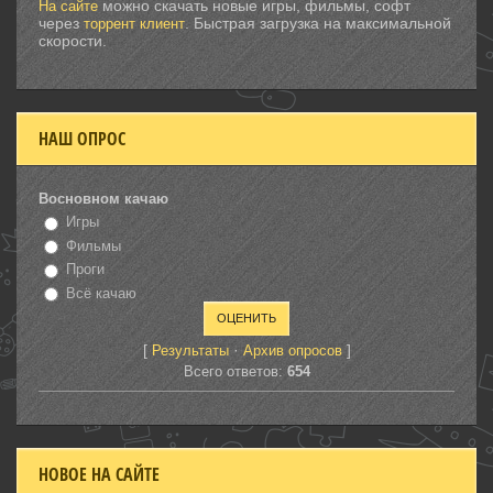
можно скачать новые игры, фильмы, софт
На сайте
через
. Быстрая загрузка на максимальной
торрент клиент
скорости.
НАШ ОПРОС
Восновном качаю
Игры
Фильмы
Проги
Всё качаю
[
·
]
Результаты
Архив опросов
Всего ответов:
654
НОВОЕ НА САЙТЕ