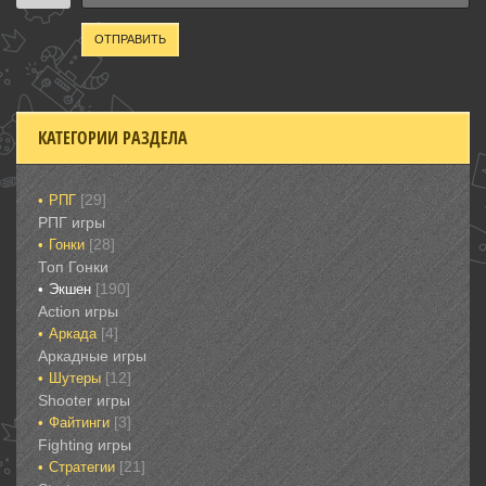
ОТПРАВИТЬ
КАТЕГОРИИ РАЗДЕЛА
[29]
РПГ
РПГ игры
[28]
Гонки‎
Топ Гонки‎
[190]
Экшен
‎Action игры
[4]
Аркада‎
Аркадные игры
[12]
Шутеры‎
‎Shooter игры
[3]
Файтинги‎
Fighting игры
[21]
Стратегии‎