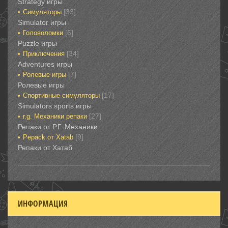
Strategy игры
[33]
Симуляторы‎
Simulator игры
[6]
Головоломки‎
Puzzle игры
[34]
Приключения‎
Adventures игры
[7]
Ролевые игры‎
Ролевые игры‎‎‎‎‎‎
[17]
Спортивные‎ симуляторы
Simulators sports игры
[27]
r.g. Механики репаки
Репаки от Р.Г. Механики
[9]
Рepack от Xatab
Репаки от Хатаб
ИНФОРМАЦИЯ