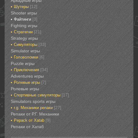
Аркадные игры
[12]
Шутеры‎
‎Shooter игры
[3]
Файтинги‎
Fighting игры
[21]
Стратегии‎
Strategy игры
[33]
Симуляторы‎
Simulator игры
[6]
Головоломки‎
Puzzle игры
[34]
Приключения‎
Adventures игры
[7]
Ролевые игры‎
Ролевые игры‎‎‎‎‎‎
[17]
Спортивные‎ симуляторы
Simulators sports игры
[27]
r.g. Механики репаки
Репаки от Р.Г. Механики
[9]
Рepack от Xatab
Репаки от Хатаб