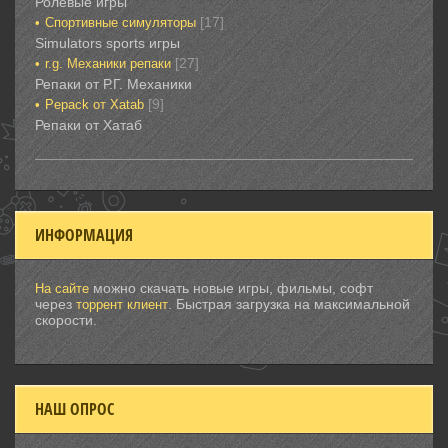
Ролевые игры‎‎‎‎‎‎
[17]
Спортивные‎ симуляторы
Simulators sports игры
[27]
r.g. Механики репаки
Репаки от Р.Г. Механики
[9]
Рepack от Xatab
Репаки от Хатаб
ИНФОРМАЦИЯ
можно скачать новые игры, фильмы, софт
На сайте
через
. Быстрая загрузка на максимальной
торрент клиент
скорости.
НАШ ОПРОС