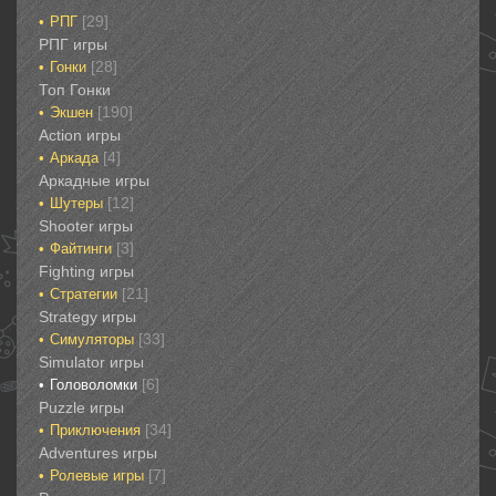
[29]
РПГ
РПГ игры
[28]
Гонки‎
Топ Гонки‎
[190]
Экшен
‎Action игры
[4]
Аркада‎
Аркадные игры
[12]
Шутеры‎
‎Shooter игры
[3]
Файтинги‎
Fighting игры
[21]
Стратегии‎
Strategy игры
[33]
Симуляторы‎
Simulator игры
[6]
Головоломки‎
Puzzle игры
[34]
Приключения‎
Adventures игры
[7]
Ролевые игры‎