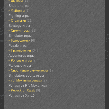
[12]
Шутеры‎
‎Shooter игры
[3]
Файтинги‎
Fighting игры
[21]
Стратегии‎
Strategy игры
[33]
Симуляторы‎
Simulator игры
[6]
Головоломки‎
Puzzle игры
[34]
Приключения‎
Adventures игры
[7]
Ролевые игры‎
Ролевые игры‎‎‎‎‎‎
[17]
Спортивные‎ симуляторы
Simulators sports игры
[27]
r.g. Механики репаки
Репаки от Р.Г. Механики
[9]
Рepack от Xatab
Репаки от Хатаб