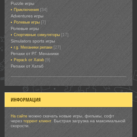
Puzzle игры
[34]
Приключения‎
Adventures игры
[7]
Ролевые игры‎
Ролевые игры‎‎‎‎‎‎
[17]
Спортивные‎ симуляторы
Simulators sports игры
[27]
r.g. Механики репаки
Репаки от Р.Г. Механики
[9]
Рepack от Xatab
Репаки от Хатаб
ИНФОРМАЦИЯ
можно скачать новые игры, фильмы, софт
На сайте
через
. Быстрая загрузка на максимальной
торрент клиент
скорости.