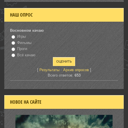
НАШ ОПРОС
Восновном качаю
Игры
Фильмы
Проги
Всё качаю
[
·
]
Результаты
Архив опросов
Всего ответов:
653
НОВОЕ НА САЙТЕ