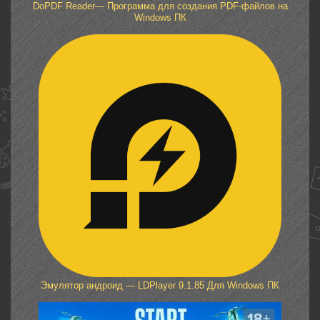
DoPDF Reader— Программа для создания PDF-файлов на
Windows ПК
Эмулятор андроид — LDPlayer 9.1.85 Для Windows ПК