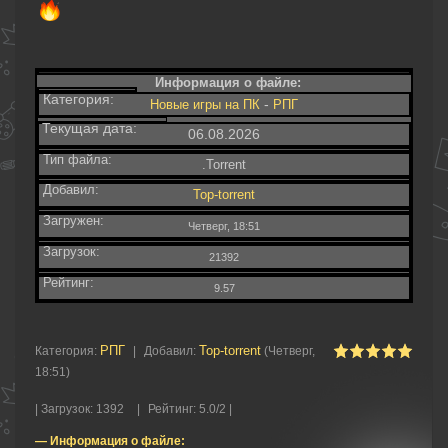
Информация о файле:
Категория:
-
Новые игры на ПК
РПГ
Текущая дата:
06.08.2026
Тип файла:
.Torrent
Добавил:
Top-torrent
Загружен:
Четверг, 18:51
Загрузок:
21392
Рейтинг:
9.57
РПГ
Top-torrent
Категория
:
|
Добавил
:
(Четверг,
18:51)
|
Загрузок
:
1392
|
Рейтинг
:
5.0
/
2 |
— Информация о файле: