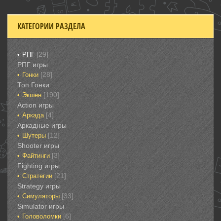
КАТЕГОРИИ РАЗДЕЛА
[29]
РПГ
РПГ игры
[28]
Гонки‎
Топ Гонки‎
[190]
Экшен
‎Action игры
[4]
Аркада‎
Аркадные игры
[12]
Шутеры‎
‎Shooter игры
[3]
Файтинги‎
Fighting игры
[21]
Стратегии‎
Strategy игры
[33]
Симуляторы‎
Simulator игры
[6]
Головоломки‎