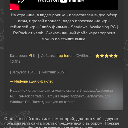
На странице, в видео ролике - представлен видео обзор
игры, игровой процесс, видео прохождение игры
геймплей игры / либо фильма - Shadows: Awakening PC |
RePack от xatab. Скачать данный файл через торрент
можно по ссылке выше.
РПГ
Top-torrent
Категория
:
|
Добавил
:
(Суббота,
12:51)
|
Загрузок
:
1545
|
Рейтинг
:
5.0
/
2 |
— Информация о файле:
На данной странице сайта можно скачать Shadows: Awakening
PC | RePack от xatab. Загрузка через торрент, бесплатно, для
Windows ПК. Последняя русская версия.
Оставьте свой отзыв или коментарий, для того чтобы другие
пользователи сайта могли определиться с выбором. Прежде
чем скачать файл пользователи смотрят на ваши