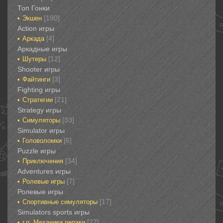
Топ Гонки‎
[190]
Экшен
‎Action игры
[4]
Аркада‎
Аркадные игры
[12]
Шутеры‎
‎Shooter игры
[3]
Файтинги‎
Fighting игры
[21]
Стратегии‎
Strategy игры
[33]
Симуляторы‎
Simulator игры
[6]
Головоломки‎
Puzzle игры
[34]
Приключения‎
Adventures игры
[7]
Ролевые игры‎
Ролевые игры‎‎‎‎‎‎
[17]
Спортивные‎ симуляторы
Simulators sports игры
[27]
r.g. Механики репаки