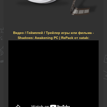
Видео / Геймплей / Трейлер игры или фильма -
Shadows: Awakening PC | RePack от xatab: