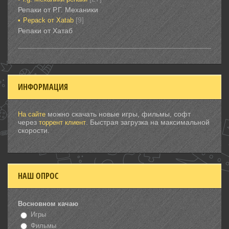
Репаки от Р.Г. Механики
[9]
Рepack от Xatab
Репаки от Хатаб
ИНФОРМАЦИЯ
можно скачать новые игры, фильмы, софт
На сайте
через
. Быстрая загрузка на максимальной
торрент клиент
скорости.
НАШ ОПРОС
Восновном качаю
Игры
Фильмы