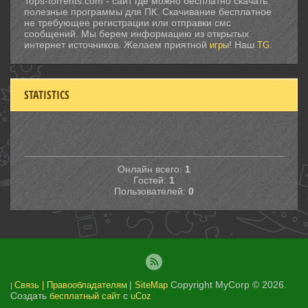
Tops-torrents.com - сайт где можно бесплатно скачать
полезные программы для ПК. Скачивание бесплатное
не требующее регистрации или отправки смс
сообщений. Мы берем информацию из открытых
интернет источников. Желаем приятной
! Наш
.
игры
TG
STATISTICS
Онлайн всего:
1
Гостей:
1
Пользователей:
0
|
Copyright MyCorp © 2026
.
Связь | Правообладателям
SiteMap
|
Создать
с
бесплатный сайт
uCoz