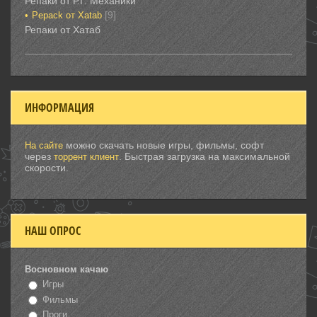
Репаки от Р.Г. Механики
[9]
Рepack от Xatab
Репаки от Хатаб
ИНФОРМАЦИЯ
можно скачать новые игры, фильмы, софт
На сайте
через
. Быстрая загрузка на максимальной
торрент клиент
скорости.
НАШ ОПРОС
Восновном качаю
Игры
Фильмы
Проги