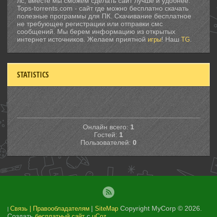
лс, вместе мы сможем сделать сайт лучше и удобнее.
Tops-torrents.com - сайт где можно бесплатно скачать
полезные программы для ПК. Скачивание бесплатное
не требующее регистрации или отправки смс
сообщений. Мы берем информацию из открытых
интернет источников. Желаем приятной
! Наш
.
игры
TG
STATISTICS
Онлайн всего:
1
Гостей:
1
Пользователей:
0
|
Copyright MyCorp © 2026
.
Связь | Правообладателям
SiteMap
|
Создать
с
бесплатный сайт
uCoz