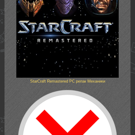
StarCraft Remastered PC репак Механики