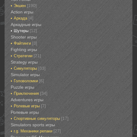
[190]
Экшен
‎Action игры
[4]
Аркада‎
Аркадные игры
[12]
Шутеры‎
‎Shooter игры
[3]
Файтинги‎
Fighting игры
[21]
Стратегии‎
Strategy игры
[33]
Симуляторы‎
Simulator игры
[6]
Головоломки‎
Puzzle игры
[34]
Приключения‎
Adventures игры
[7]
Ролевые игры‎
Ролевые игры‎‎‎‎‎‎
[17]
Спортивные‎ симуляторы
Simulators sports игры
[27]
r.g. Механики репаки