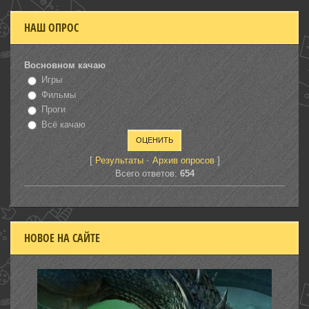
НАШ ОПРОС
Восновном качаю
Игры
Фильмы
Проги
Всё качаю
[
·
]
Результаты
Архив опросов
Всего ответов:
654
НОВОЕ НА САЙТЕ