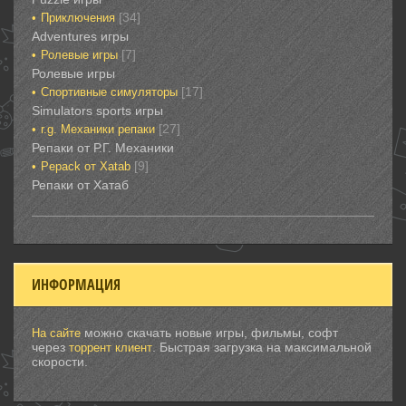
[34]
Приключения‎
Adventures игры
[7]
Ролевые игры‎
Ролевые игры‎‎‎‎‎‎
[17]
Спортивные‎ симуляторы
Simulators sports игры
[27]
r.g. Механики репаки
Репаки от Р.Г. Механики
[9]
Рepack от Xatab
Репаки от Хатаб
ИНФОРМАЦИЯ
можно скачать новые игры, фильмы, софт
На сайте
через
. Быстрая загрузка на максимальной
торрент клиент
скорости.