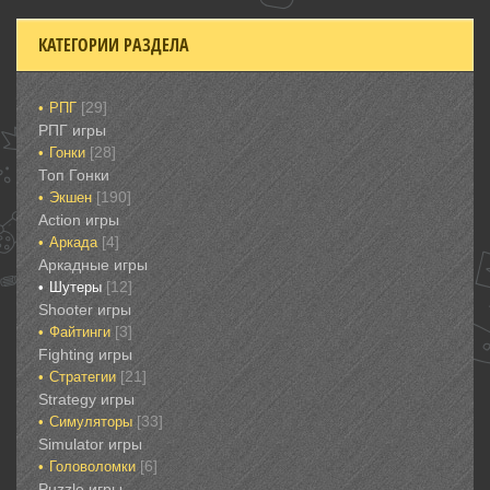
КАТЕГОРИИ РАЗДЕЛА
[29]
РПГ
РПГ игры
[28]
Гонки‎
Топ Гонки‎
[190]
Экшен
‎Action игры
[4]
Аркада‎
Аркадные игры
[12]
Шутеры‎
‎Shooter игры
[3]
Файтинги‎
Fighting игры
[21]
Стратегии‎
Strategy игры
[33]
Симуляторы‎
Simulator игры
[6]
Головоломки‎
Puzzle игры