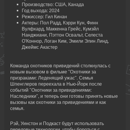
Производство: США, Канада
Год выхода: 2024
Режиссер: Гил Кинан
Актеры: Пол Радд, Кэрри Кун, Финн
Вулфхард, Маккенна Грейс, Кумэйл
Нанджиани, Пэттон Освальт, Селеста
О'Коннор, Логан Ким, Эмили Элин Линд,
Джеймс Акастер
Команда охотников привидений столкнулась с
новым вызовом в фильме "Охотники за
призраками: Леденящий ужас". Семья
Шпенглеров переехала в Нью-Йорк после
событий "Охотники за привидениями:
Наследники", и теперь они готовы принять новые
вызовы как охотники за привидениями и как
семья.
Рэй, Уинстон и Подкаст будут использовать
передовые технологии, чтобы бороться с