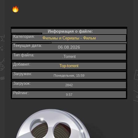
Информация о файле:
Категория:
-
Фильмы и Сериалы
Фильм
Текущая дата:
06.08.2026
Тип файла:
.Torrent
Добавил:
Top-torrent
Загружен:
Понедельник, 15:59
Загрузок:
2842
Рейтинг:
9.57