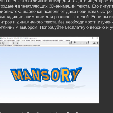
BluffTitler - это отличный выбор для тех, кто ищет про
создания впечатляющих 3D-анимаций текста. Его интуи
библиотека шаблонов позволяют даже новичкам быстро
выглядящие анимации для различных целей. Если вы и
титров и динамичного текста без необходимости изучения
отличным выбором. Попробуйте бесплатную версию и у