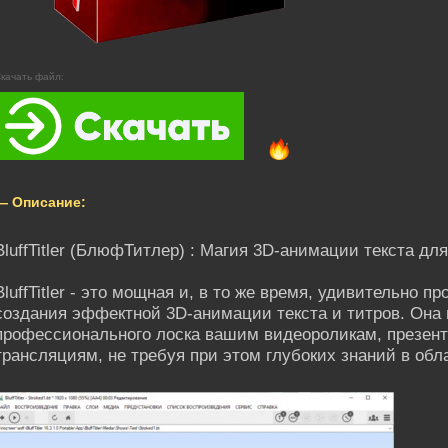
качать файл:
— Описание:
BluffTitler (БлюфТитлер) : Магия 3D-анимации текста для
BluffTitler - это мощная и, в то же время, удивительно 
создания эффектной 3D-анимации текста и титров. Она
профессионального лоска вашим видеороликам, презента
трансляциям, не требуя при этом глубоких знаний в об