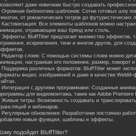
позволяют даже новичкам быстро создавать профессио
• Огромная библиотека шаблонов: Сотни готовых шоу по
тематик, от романтических титров до футуристических л
• Кастомизация: Все элементы шаблонов можно настраи
анимации, отражающие ваш бренд или стиль.
• Эффекты: BluffTitler предлагает множество эффектов, 
отражения, искривления, тени и многое другое, для со
эффектов.
• Редактор слоев: С помощью системы слоев можно дет
анимации, настраивая его положение, размер, поворот и
• Поддержка различных форматов: BluffTitler может экс
форматы видео, изображений и даже в качестве WebM-ф
сайтах.
• Интеграция с другими программами: Созданные анима
программы для видеомонтажа, такие как Adobe Premiere Pr
• Живые титры: Возможность создавать и транслировать 
трансляций и вебинаров.
• Регулярные обновления: Разработчики постоянно раб
добавляя новые функции, шаблоны и эффекты.
Кому подойдет BluffTitler?