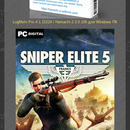
LogMeIn Pro 4.1.15224 / Hamachi 2.3.0.106 для Windows ПК