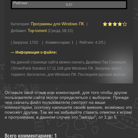
Рейтинг:
9.57
Программы для Windows ПК
Категория
:
|
Top-torrent
Добавил
:
(Среда, 08:15)
|
Загрузок
:
1702
|
Комментарии
:
1
|
Рейтинг
:
4.2
/
5 |
— Информация о файле:
На данной странице сайта можно скачать Драйвер Пак Солюшен
/ DriverPack Solution 17.11.108 для Windows ПК. Загрузка через
торрент, бесплатно, для Windows ПК. Последняя русская версия.
Оставьте свой отзыв или коментарий, для того чтобы другие
пользователи сайта могли определиться с выбором. Прежде
чем скачать файл пользователи смотрят на ваши
комментарии, поэтому напишите своем мнение, возможно это
поможет другим. Так же не забывайте ставить отметки к играм
и программам, в данном случае это "звёзды", от 1 до 5.
Всего комментариев
:
1