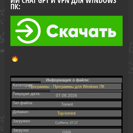
ИИ CHAT GPT И VPN ДЛЯ WINDOWS
ПК:
Информация о файле:
Категория:
-
Программы
Программы для Windows ПК
Текущая дата:
07.08.2026
Тип файла:
.Torrent
Добавил:
Top-torrent
Загружен:
Суббота, 07:17
Загрузок:
21626