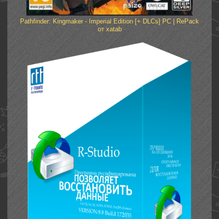
Pathfinder: Kingmaker - Imperial Edition [+ DLCs] PC | RePack
от xatab