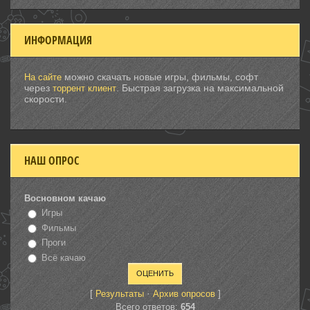
ИНФОРМАЦИЯ
можно скачать новые игры, фильмы, софт
На сайте
через
. Быстрая загрузка на максимальной
торрент клиент
скорости.
НАШ ОПРОС
Восновном качаю
Игры
Фильмы
Проги
Всё качаю
[
·
]
Результаты
Архив опросов
Всего ответов:
654