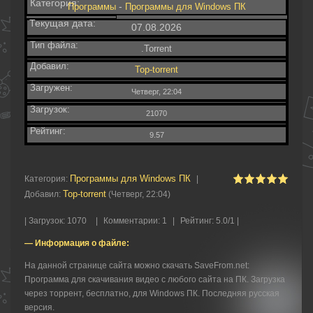
Категория:
-
Программы
Программы для Windows ПК
Текущая дата:
07.08.2026
Тип файла:
.Torrent
Добавил:
Top-torrent
Загружен:
Четверг, 22:04
Загрузок:
21070
Рейтинг:
9.57
Программы для Windows ПК
Категория
:
|
Top-torrent
Добавил
:
(Четверг, 22:04)
|
Загрузок
:
1070
|
Комментарии
:
1
|
Рейтинг
:
5.0
/
1 |
— Информация о файле:
На данной странице сайта можно скачать SaveFrom.net:
Программа для скачивания видео с любого сайта на ПК. Загрузка
через торрент, бесплатно, для Windows ПК. Последняя русская
версия.