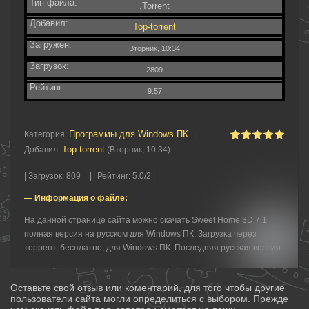
Тип файла:
.Torrent
Добавил:
Top-torrent
Загружен:
Вторник, 10:34
Загрузок:
2809
Рейтинг:
9.57
Программы для Windows ПК
Категория
:
|
Top-torrent
Добавил
:
(Вторник, 10:34)
|
Загрузок
:
809
|
Рейтинг
:
5.0
/
2 |
— Информация о файле:
На данной странице сайта можно скачать Sweet Home 3D 7.1
полная версия на русском для Windows ПК. Загрузка через
торрент, бесплатно, для Windows ПК. Последняя русская версия.
Оставьте свой отзыв или коментарий, для того чтобы другие
пользователи сайта могли определиться с выбором. Прежде