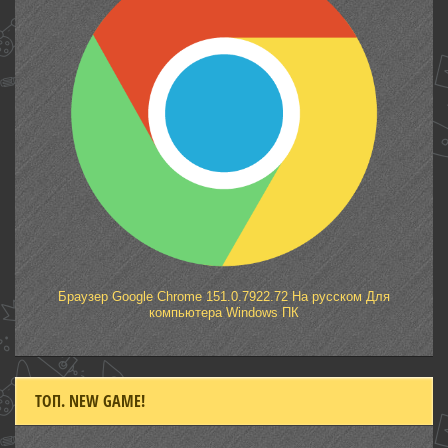
Браузер Google Chrome 151.0.7922.72 На русском Для
компьютера Windows ПК
ТОП. NEW GAME!