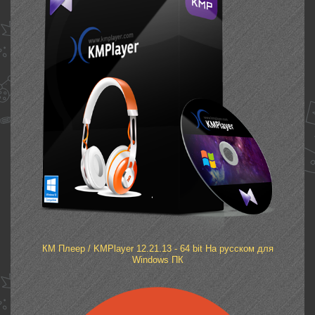
КМ Плеер / KMPlayer 12.21.13 - 64 bit На русском для
Windows ПК