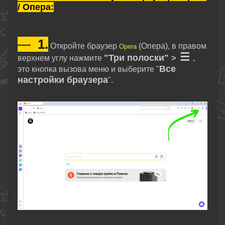
/ Опера:
—
1.
Откройте браузер
(Опера), в правом
Opera
☰
"Три полоски"
верхнем углу нажмите
>
,
Все
это кнопка вызова меню и выберите "
настройки браузера
".