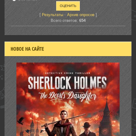
[
·
]
Результаты
Архив опросов
Всего ответов:
654
НОВОЕ НА САЙТЕ