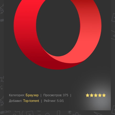
Браузер
Категория
:
|
Просмотров
:
375
|
Top-torrent
Добавил
:
|
Рейтинг
:
5.0
/
1