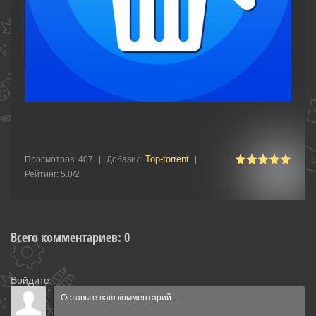
Top-torrent
Просмотров
:
407
|
Добавил
:
|
Рейтинг
:
5.0
/
2
Всего комментариев
:
0
Войдите: