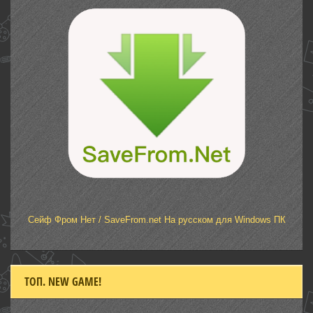
Сейф Фром Нет / SaveFrom.net На русском для Windows ПК
ТОП. NEW GAME!