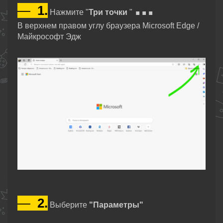
...
—
1.
Нажмите "
Три точки
"
В верхнем правом углу браузера Microsoft Edge /
Майкрософт Эдж
—
2.
Выберите
"Параметры"