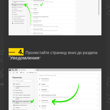
—
4.
Пролистайте страницу вниз до раздела
Уведомления
"
"