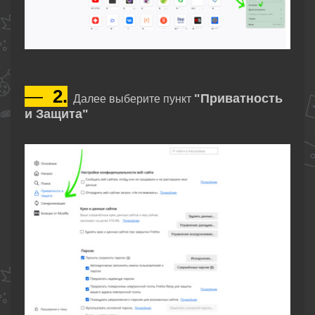
—
2.
"Приватность
Далее выберите пункт
и Защита"