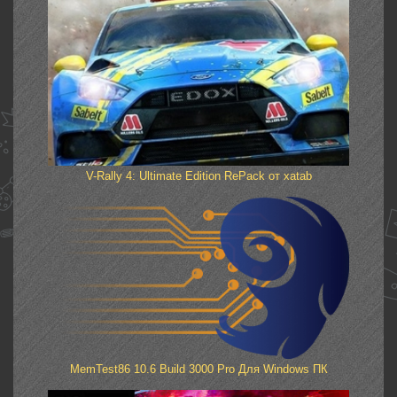
V-Rally 4: Ultimate Edition RePack от xatab
MemTest86 10.6 Build 3000 Pro Для Windows ПК