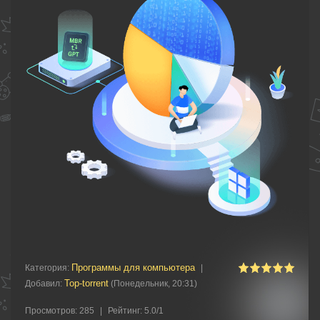
Программы для компьютера
Категория
:
|
Top-torrent
Добавил
:
(Понедельник, 20:31)
Просмотров
:
285
|
Рейтинг
:
5.0
/
1