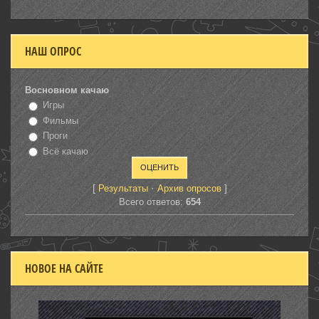
НАШ ОПРОС
Восновном качаю
Игры
Фильмы
Проги
Всё качаю
[
·
]
Результаты
Архив опросов
Всего ответов:
654
НОВОЕ НА САЙТЕ