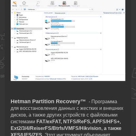
Hetman Partition Recovery™
- Программа
для восстановления данных с жестких и внешних
дисков, а также других устройств с файловыми
системами
FAT/exFAT, NTFS/ReFS, APFS/HFS+,
Ext2/3/4/ReiserFS/Btrfs/VMFS/Hikvision, а также
XFS/UFS/ZFS.
Этот инструмент объединяет