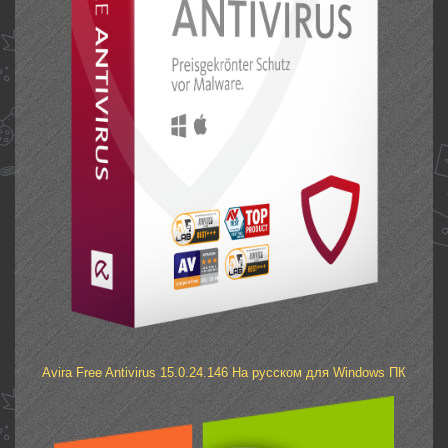
Avira Free Antivirus 15.0.24.146 На русском для Windows ПК