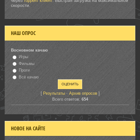
через
. Быстрая загрузка на максимальной
торрент клиент
скорости.
НАШ ОПРОС
Восновном качаю
Игры
Фильмы
Проги
Всё качаю
[
·
]
Результаты
Архив опросов
Всего ответов:
654
НОВОЕ НА САЙТЕ