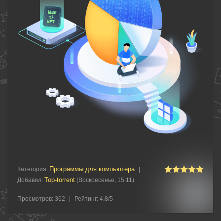
Программы для компьютера
Категория
:
|
Top-torrent
Добавил
:
(Воскресенье, 15:11)
Просмотров
:
362
|
Рейтинг
:
4.8
/
5