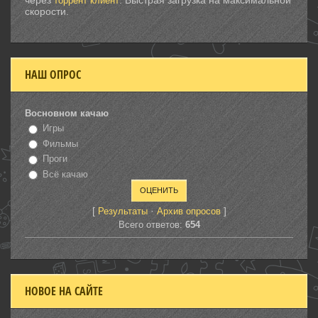
через
. Быстрая загрузка на максимальной
торрент клиент
скорости.
НАШ ОПРОС
Восновном качаю
Игры
Фильмы
Проги
Всё качаю
[
·
]
Результаты
Архив опросов
Всего ответов:
654
НОВОЕ НА САЙТЕ