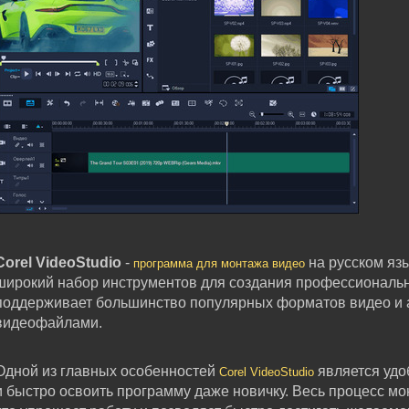
Corel VideoStudio
-
на русском яз
программа для монтажа видео
широкий набор инструментов для создания профессиональ
поддерживает большинство популярных форматов видео и а
видеофайлами.
Одной из главных особенностей
является удо
Corel VideoStudio
и быстро освоить программу даже новичку. Весь процесс мо