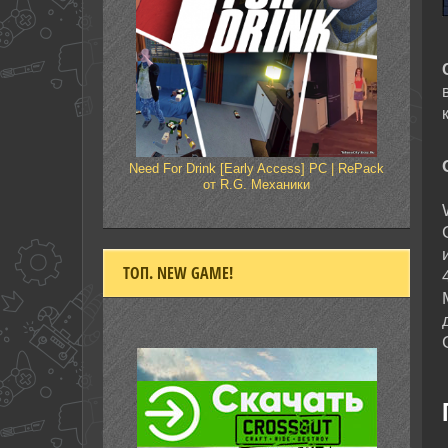
Need For Drink [Early Access] PC | RePack
от R.G. Механики
ТОП. NEW GAME!