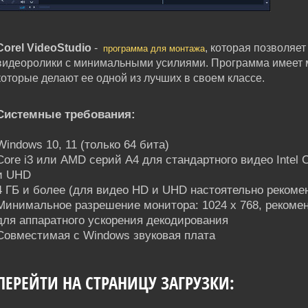
Corel VideoStudio
-
, которая позволяе
программа для монтажа
видеоролики с минимальными усилиями. Программа имеет 
которые делают ее одной из лучших в своем классе.
Системные требования:
Windows 10, 11 (только 64 бита)
Core i3 или AMD серий A4 для стандартного видео Intel 
и UHD
4 ГБ и более (для видео HD и UHD настоятельно рекоме
Минимальное разрешение монитора: 1024 x 768, реком
для аппаратного ускорения декодирования
Совместимая с Windows звуковая плата
ПЕРЕЙТИ НА СТРАНИЦУ ЗАГРУЗКИ: