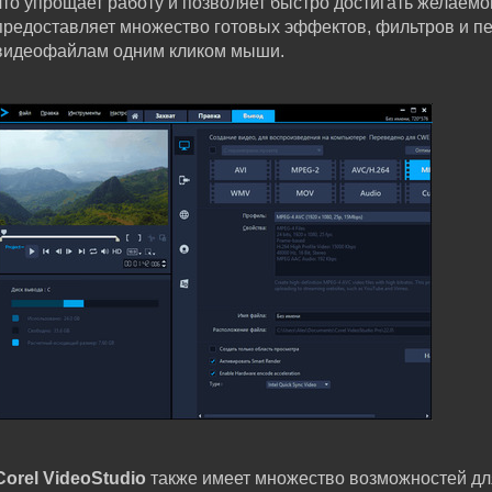
что упрощает работу и позволяет быстро достигать желаемог
предоставляет множество готовых эффектов, фильтров и пе
видеофайлам одним кликом мыши.
Corel VideoStudio
также имеет множество возможностей для