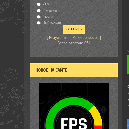
Игры
Фильмы
Проги
Всё качаю
[
·
]
Результаты
Архив опросов
Всего ответов:
654
С
НОВОЕ НА САЙТЕ