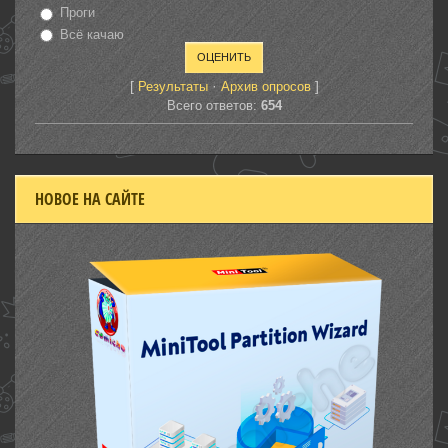
Проги
Всё качаю
[
·
]
Результаты
Архив опросов
Всего ответов:
654
НОВОЕ НА САЙТЕ