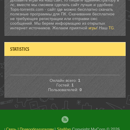
добавить игры на наш сайт, то пишите администратору в
лс, вместе мы сможем сделать сайт лучше и удобнее.
Tops-torrents.com - сайт где можно бесплатно скачать
полезные программы для ПК. Скачивание бесплатное
не требующее регистрации или отправки смс
сообщений. Мы берем информацию из открытых
интернет источников. Желаем приятной
! Наш
.
игры
TG
STATISTICS
Онлайн всего:
1
Гостей:
1
Пользователей:
0
|
Copyright MyCorp © 2026
.
Связь | Правообладателям
SiteMap
|