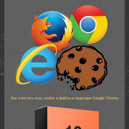
Как очистить кэш, cookie и файлы в браузере Google Chrome