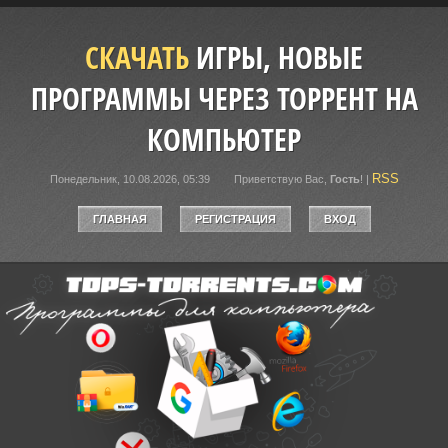
СКАЧАТЬ
ИГРЫ, НОВЫЕ
ПРОГРАММЫ ЧЕРЕЗ ТОРРЕНТ НА
КОМПЬЮТЕР
RSS
Понедельник, 10.08.2026, 05:39
Приветствую Вас
,
Гость
!
|
ГЛАВНАЯ
РЕГИСТРАЦИЯ
ВХОД