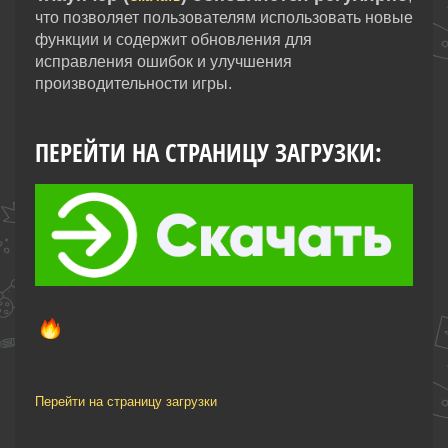
что позволяет пользователям использовать новые
функции и содержит обновления для
исправления ошибок и улучшения
производительности игры.
ПЕРЕЙТИ НА СТРАНИЦУ ЗАГРУЗКИ:
Перейти на страницу загрузки