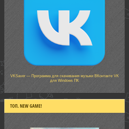
VKSaver — Программа для скачивания музыки ВКонтакте VK
для Windows ПК
ТОП. NEW GAME!