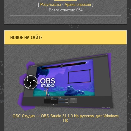
[
·
]
Результаты
Архив опросов
Всего ответов:
654
НОВОЕ НА САЙТЕ
ОБС Студио — OBS Studio 31.1.0 На русском для Windows
ПК