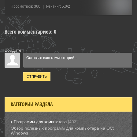
Просмотров
:
360
|
Рейтинг
:
5.0
/
2
Всего комментариев
:
0
Войдите:
ОТПРАВИТЬ
КАТЕГОРИИ РАЗДЕЛА
[403]
Программы для компьютера
Обзор полезных программ для компьютера на ОС:
Windows