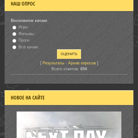
НАШ ОПРОС
Восновном качаю
Игры
Фильмы
Проги
Всё качаю
[
·
]
Результаты
Архив опросов
Всего ответов:
654
НОВОЕ НА САЙТЕ