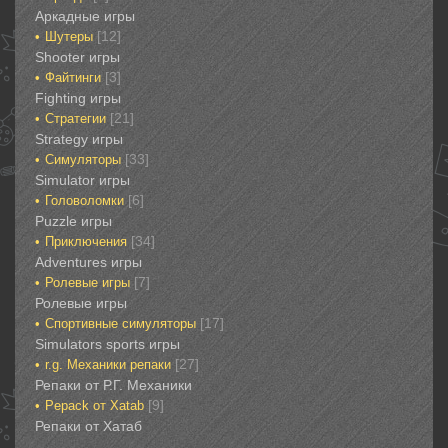
Аркадные игры
[12]
Шутеры‎
‎Shooter игры
[3]
Файтинги‎
Fighting игры
[21]
Стратегии‎
Strategy игры
[33]
Симуляторы‎
Simulator игры
[6]
Головоломки‎
Puzzle игры
[34]
Приключения‎
Adventures игры
[7]
Ролевые игры‎
Ролевые игры‎‎‎‎‎‎
[17]
Спортивные‎ симуляторы
Simulators sports игры
[27]
r.g. Механики репаки
Репаки от Р.Г. Механики
[9]
Рepack от Xatab
Репаки от Хатаб