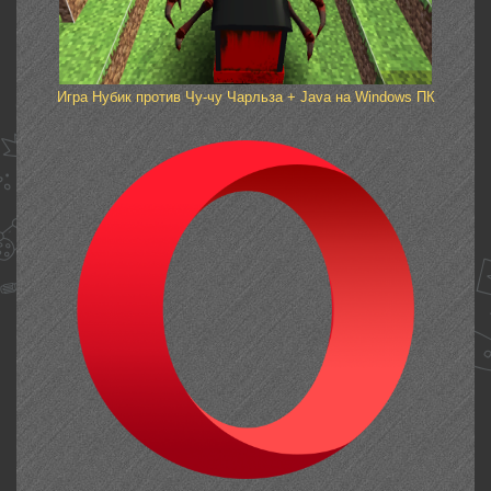
Игра Нубик против Чу-чу Чарльза + Java на Windows ПК