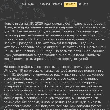
...
1-8
9-16
297-304
305-312
313-320
321-326
Новые игры на ПК, 2026 года скачать бесплатно через торрент.
В разделе представлены новые материалы: программы и игры
для ПК. Бесплатная загрузка через торрент. Скачивая игры
через торрент вы имеете возможность получить высокую
скорость загрузки. Наш сайт это каталог возможных торрентов.
Все игры разделены по категориям и жанрам. В данной
категории собраны самые актуальные материалы. Новые игры
на ПК - все новинки 2026 года. По возможности - к описанияю
игры добавляется видео трейлер либо гейм плей, чтобы вы
могли посмотреть игровой процесс перед загрузкой.
На нашем сайте можно скачать новые программы для
Windows ПК на русском. Также, мы добавили все новинки игр
для ПК. Добавлено множество различных игр, разных жанров
этого года. Так же на портале есть все самые популярные
игры прошлых лет, которые можно скачать через торрент,
совершенно бесплатно. После регистрации можно добавить
новинки игр на наш ресурс, оставлять комментарии и писать
на форуме. Скачать новые игры через торрент на компьютер,
можно прямо сейчас на нашем торренте, мы подготовили
самые свежие репаки, и новые релизы вам не нужно искать
цифрового магазина и покупать всё это. Мы собрали тут все
самое интересное что было в сети интернет. Наш веб сайт это