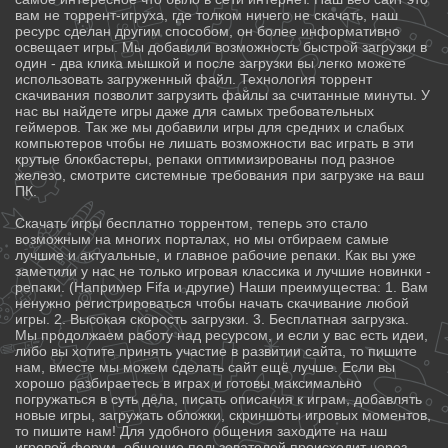
вам не торрент-игруха, где толком ничего не скачать, наш
ресурс сделан другим способом, он более информативно
освещает игры. Мы добавили возможность быстрой загрузки в
один - два клика мышкой и после загрузки вы легко можете
использовать загруженный файл. Технология торрент
скачивания позволит загрузить файлы за считанные минуты. У
нас вы найдете игры даже для самых требовательных
геймеров. Так же мы добавили игры для средних и слабых
компьютеров чтобы не лишать возможности вас играть в эти
крутые блокбастеры, репаки оптимизированы под разное
железо, смотрите системные требования при загрузке на ваш
ПК.
Скачать игры бесплатно торрентом, теперь это стало
возможным на многих порталах, но мы отбираем самые
лучшие и актуальные, и главное рабочие репаки. Как вы уже
заметили у нас не только игровая классика и лучшие новинки -
репаки. (Например Fifa и другие) Наши преимущества: 1. Вам
ненужно регистрироваться чтобы начать скачивание любой
игры. 2. Высокая скорость загрузки. 3. Бесплатная загрузка.
Мы продолжаем работу над ресурсом, и если у вас есть идеи,
либо вы хотите принять участие в развитии сайта, то пишите
нам, вместе мы можем сделать сайт ещё лучше. Если вы
хорошо разбираетесь в играх и готовы максимально
погружаться в суть дела, писать описания к играм, добавлять
новые игры, загружать обложки, скриншоты игровых моментов,
то пишите нам! Для удобного общения заходите на наш
игровой форум, общение пользователей происходит через