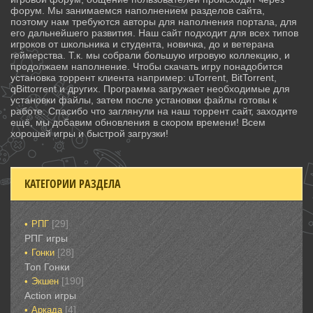
форум. Мы занимаемся наполнением разделов сайта,
поэтому нам требуются авторы для наполнения портала, для
его дальнейшего развития. Наш сайт подходит для всех типов
игроков от школьника и студента, новичка, до и ветерана
геймерства. Т.к. мы собрали большую игровую коллекцию, и
продолжаем наполнение. Чтобы скачать игру понадобится
установка торрент клиента например: uTorrent, BitTorrent,
qBittorrent и других. Программа загружает необходимые для
установки файлы, затем после установки файлы готовы к
работе. Спасибо что заглянули на наш торрент сайт, заходите
ещё, мы добавим обновления в скором времени! Всем
хорошей игры и быстрой загрузки!
КАТЕГОРИИ РАЗДЕЛА
[29]
РПГ
РПГ игры
[28]
Гонки‎
Топ Гонки‎
[190]
Экшен
‎Action игры
[4]
Аркада‎