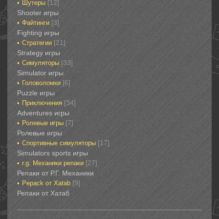
[12]
Шутеры‎
‎Shooter игры
[3]
Файтинги‎
Fighting игры
[21]
Стратегии‎
Strategy игры
[33]
Симуляторы‎
Simulator игры
[6]
Головоломки‎
Puzzle игры
[34]
Приключения‎
Adventures игры
[7]
Ролевые игры‎
Ролевые игры‎‎‎‎‎‎
[17]
Спортивные‎ симуляторы
Simulators sports игры
[27]
r.g. Механики репаки
Репаки от Р.Г. Механики
[9]
Рepack от Xatab
Репаки от Хатаб