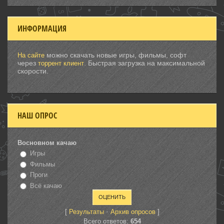
ИНФОРМАЦИЯ
можно скачать новые игры, фильмы, софт
На сайте
через
. Быстрая загрузка на максимальной
торрент клиент
скорости.
НАШ ОПРОС
Восновном качаю
Игры
Фильмы
Проги
Всё качаю
[
·
]
Результаты
Архив опросов
Всего ответов:
654