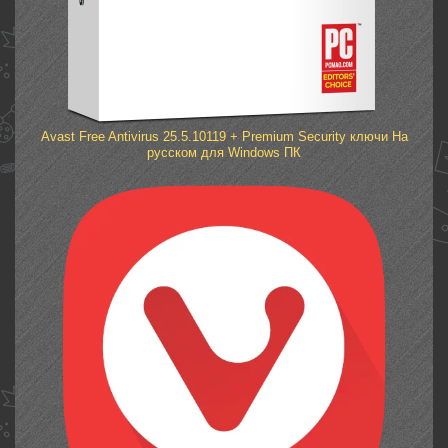
Avast Free Antivirus 25.5.10119 + Premium Security ключи На
русском для Windows ПК