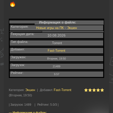
Информация о файле:
Категория:
-
Новые игры на ПК
Экшен
Текущая дата:
10.08.2026
Тип файла:
.Torrent
Добавил:
Fast-Torrent
Загружен:
Вторник, 19:50
Загрузок:
21489
Рейтинг:
9.57
Экшен
Fast-Torrent
Категория
:
|
Добавил
:
(Вторник, 19:50)
|
Загрузок
:
1489
|
Рейтинг
:
5.0
/
3 |
— Информация о файле: