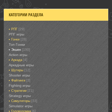
КАТЕГОРИИ РАЗДЕЛА
[29]
РПГ
РПГ игры
[28]
Гонки‎
Топ Гонки‎
[190]
Экшен
‎Action игры
[4]
Аркада‎
Аркадные игры
[12]
Шутеры‎
‎Shooter игры
[3]
Файтинги‎
Fighting игры
[21]
Стратегии‎
Strategy игры
[33]
Симуляторы‎
Simulator игры
[6]
Головоломки‎