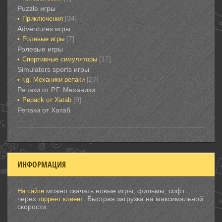
Puzzle игры
[34]
Приключения‎
Adventures игры
[7]
Ролевые игры‎
Ролевые игры‎‎‎‎‎‎
[17]
Спортивные‎ симуляторы
Simulators sports игры
[27]
r.g. Механики репаки
Репаки от Р.Г. Механики
[9]
Рepack от Xatab
Репаки от Хатаб
ИНФОРМАЦИЯ
можно скачать новые игры, фильмы, софт
На сайте
через
. Быстрая загрузка на максимальной
торрент клиент
скорости.