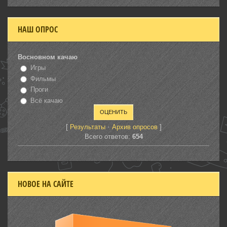
НАШ ОПРОС
Восновном качаю
Игры
Фильмы
Проги
Всё качаю
[
·
]
Результаты
Архив опросов
Всего ответов:
654
НОВОЕ НА САЙТЕ