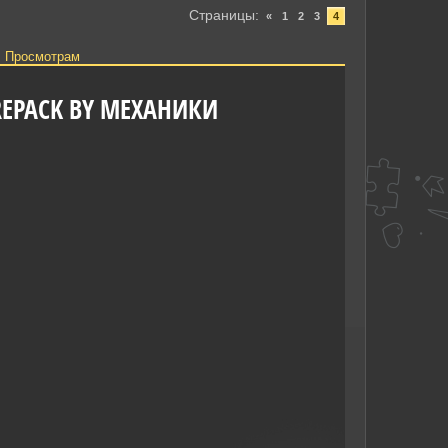
Страницы
:
«
1
2
3
4
·
Просмотрам
 REPACK BY МЕХАНИКИ