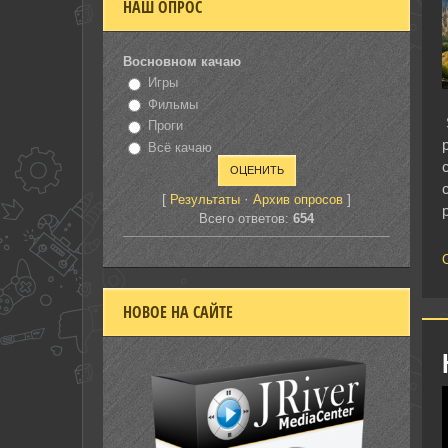
НАШ ОПРОС
Восновном качаю
Игры
Фильмы
Проги
Всё качаю
[
·
]
Результаты
Архив опросов
Всего ответов:
654
С
НОВОЕ НА САЙТЕ