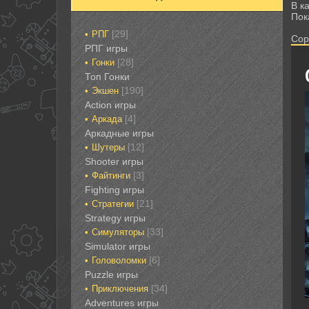
В к
Пок
[29]
РПГ
Сор
РПГ игры
[28]
Гонки‎
Топ Гонки‎
[190]
Экшен
‎Action игры
[4]
Аркада‎
Аркадные игры
[12]
Шутеры‎
‎Shooter игры
[3]
Файтинги‎
Fighting игры
[21]
Стратегии‎
Strategy игры
[33]
Симуляторы‎
Simulator игры
[6]
Головоломки‎
Puzzle игры
[34]
Приключения‎
Adventures игры