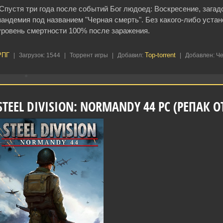
Спустя три года после событий Бог людоед: Воскресение, зага
пандемия под названием "Черная смерть". Без какого-либо устан
уровень смертности 100% после заражения.
РПГ
Top-torrent
|
Загрузок:
1544
|
Торрент игры
|
Добавил:
|
Добавлен:
Че
STEEL DIVISION: NORMANDY 44 PC (РЕПАК