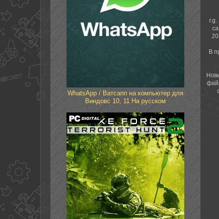
r.g
са
20
В п
Новы
фай
WhatsApp / Ватсапп на компьютер для
Виндовс 10, 11 На русском