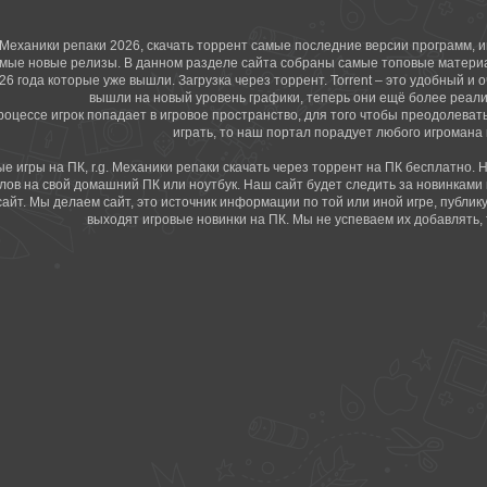
. Механики репаки 2026, скачать торрент самые последние версии программ, 
мые новые релизы. В данном разделе сайта собраны самые топовые материалы
26 года которые уже вышли. Загрузка через торрент. Torrent – это удобный и
вышли на новый уровень графики, теперь они ещё более реали
роцессе игрок попадает в игровое пространство, для того чтобы преодолеват
играть, то наш портал порадует любого игромана 
е игры на ПК, r.g. Механики репаки скачать через торрент на ПК бесплатно. 
лов на свой домашний ПК или ноутбук. Наш сайт будет следить за новинками 
сайт. Мы делаем сайт, это источник информации по той или иной игре, публик
выходят игровые новинки на ПК. Мы не успеваем их добавлять, 