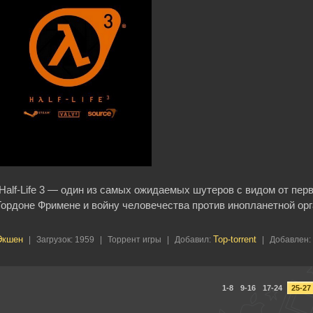
Half-Life 3 — один из самых ожидаемых шутеров с видом от пер
Гордоне Фримене и войну человечества против инопланетной ор
Экшен
Top-torrent
|
Загрузок:
1959
|
Торрент игры
|
Добавил:
|
Добавлен:
1-8
9-16
17-24
25-27