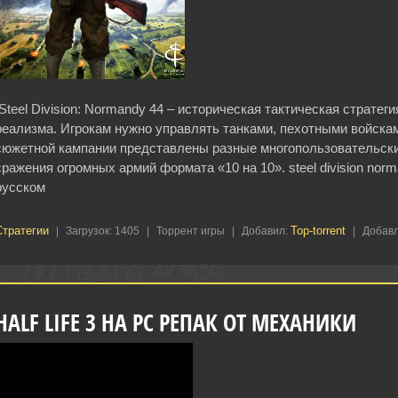
Steel Division: Normandy 44 – историческая тактическая страте
реализма. Игрокам нужно управлять танками, пехотными войскам
сюжетной кампании представлены разные многопользовательск
сражения огромных армий формата «10 на 10». steel division nor
русском
тратегии‎
Top-torrent
|
Загрузок:
1405
|
Торрент игры
|
Добавил:
|
Добавл
HALF LIFE 3 НА PC РЕПАК ОТ МЕХАНИКИ