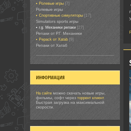
[7]
Ролевые игры‎
Ролевые игры‎‎‎‎‎‎
[17]
Спортивные‎ симуляторы
Simulators sports игры
[27]
r.g. Механики репаки
Репаки от Р.Г. Механики
[9]
Рepack от Xatab
Репаки от Хатаб
ИНФОРМАЦИЯ
можно скачать новые игры,
На сайте
фильмы, софт через
.
торрент клиент
Быстрая загрузка на максимальной
скорости.