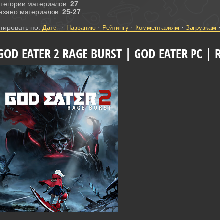
атегории материалов
:
27
азано материалов
:
25-27
тировать по
:
·
·
·
·
Дате
Названию
Рейтингу
Комментариям
Загрузкам
GOD EATER 2 RAGE BURST | GOD EATER PC |