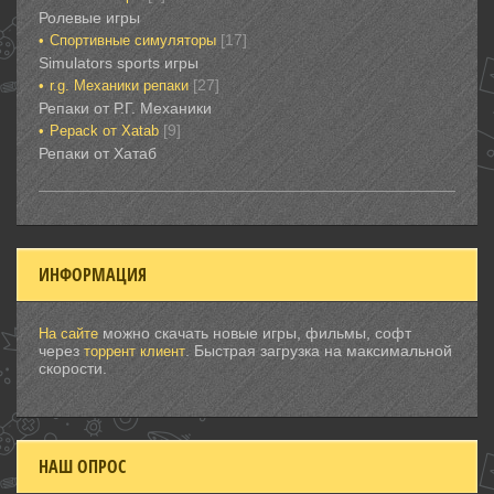
Ролевые игры‎‎‎‎‎‎
[17]
Спортивные‎ симуляторы
Simulators sports игры
[27]
r.g. Механики репаки
Репаки от Р.Г. Механики
[9]
Рepack от Xatab
Репаки от Хатаб
ИНФОРМАЦИЯ
можно скачать новые игры, фильмы, софт
На сайте
через
. Быстрая загрузка на максимальной
торрент клиент
скорости.
НАШ ОПРОС