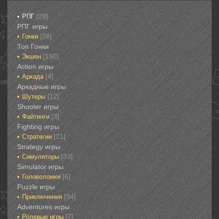
[29]
РПГ
РПГ игры
[28]
Гонки‎
Топ Гонки‎
[190]
Экшен
‎Action игры
[4]
Аркада‎
Аркадные игры
[12]
Шутеры‎
‎Shooter игры
[3]
Файтинги‎
Fighting игры
[21]
Стратегии‎
Strategy игры
[33]
Симуляторы‎
Simulator игры
[6]
Головоломки‎
Puzzle игры
[34]
Приключения‎
Adventures игры
[7]
Ролевые игры‎