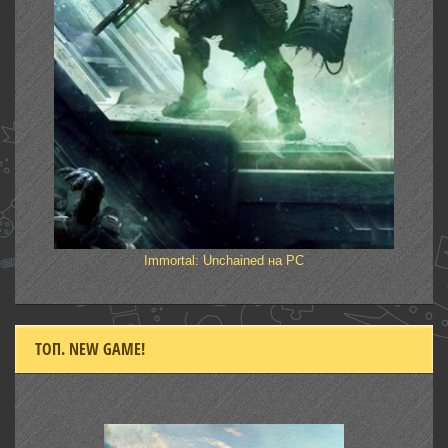
Immortal: Unchained на PC
ТОП. NEW GAME!