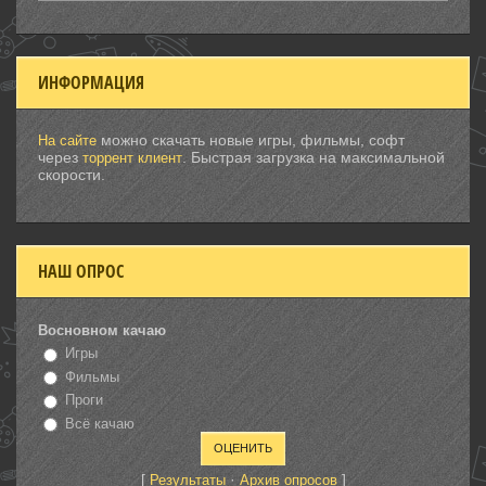
ИНФОРМАЦИЯ
можно скачать новые игры, фильмы, софт
На сайте
через
. Быстрая загрузка на максимальной
торрент клиент
скорости.
НАШ ОПРОС
Восновном качаю
Игры
Фильмы
Проги
Всё качаю
[
·
]
Результаты
Архив опросов