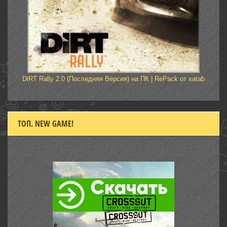
DiRT Rally 2.0 (Последняя Версия) на ПК | RePack от xatab
ТОП. NEW GAME!