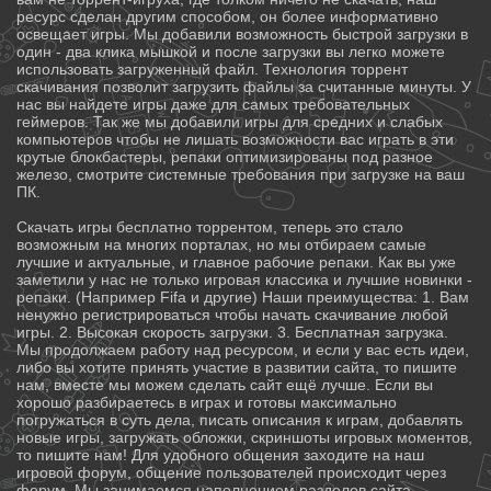
ресурс сделан другим способом, он более информативно
освещает игры. Мы добавили возможность быстрой загрузки в
один - два клика мышкой и после загрузки вы легко можете
использовать загруженный файл. Технология торрент
скачивания позволит загрузить файлы за считанные минуты. У
нас вы найдете игры даже для самых требовательных
геймеров. Так же мы добавили игры для средних и слабых
компьютеров чтобы не лишать возможности вас играть в эти
крутые блокбастеры, репаки оптимизированы под разное
железо, смотрите системные требования при загрузке на ваш
ПК.
Скачать игры бесплатно торрентом, теперь это стало
возможным на многих порталах, но мы отбираем самые
лучшие и актуальные, и главное рабочие репаки. Как вы уже
заметили у нас не только игровая классика и лучшие новинки -
репаки. (Например Fifa и другие) Наши преимущества: 1. Вам
ненужно регистрироваться чтобы начать скачивание любой
игры. 2. Высокая скорость загрузки. 3. Бесплатная загрузка.
Мы продолжаем работу над ресурсом, и если у вас есть идеи,
либо вы хотите принять участие в развитии сайта, то пишите
нам, вместе мы можем сделать сайт ещё лучше. Если вы
хорошо разбираетесь в играх и готовы максимально
погружаться в суть дела, писать описания к играм, добавлять
новые игры, загружать обложки, скриншоты игровых моментов,
то пишите нам! Для удобного общения заходите на наш
игровой форум, общение пользователей происходит через
форум. Мы занимаемся наполнением разделов сайта,