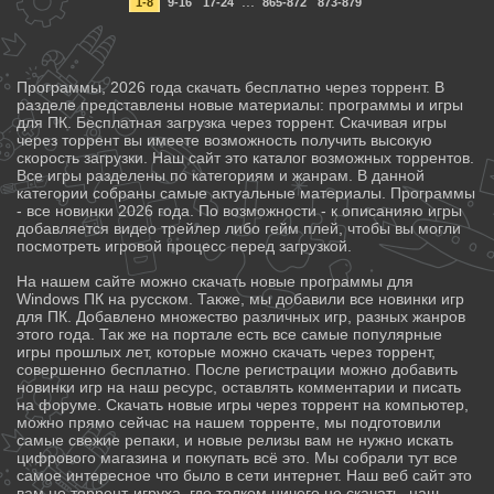
...
1-8
9-16
17-24
865-872
873-879
Программы, 2026 года скачать бесплатно через торрент. В
разделе представлены новые материалы: программы и игры
для ПК. Бесплатная загрузка через торрент. Скачивая игры
через торрент вы имеете возможность получить высокую
скорость загрузки. Наш сайт это каталог возможных торрентов.
Все игры разделены по категориям и жанрам. В данной
категории собраны самые актуальные материалы. Программы
- все новинки 2026 года. По возможности - к описанияю игры
добавляется видео трейлер либо гейм плей, чтобы вы могли
посмотреть игровой процесс перед загрузкой.
На нашем сайте можно скачать новые программы для
Windows ПК на русском. Также, мы добавили все новинки игр
для ПК. Добавлено множество различных игр, разных жанров
этого года. Так же на портале есть все самые популярные
игры прошлых лет, которые можно скачать через торрент,
совершенно бесплатно. После регистрации можно добавить
новинки игр на наш ресурс, оставлять комментарии и писать
на форуме. Скачать новые игры через торрент на компьютер,
можно прямо сейчас на нашем торренте, мы подготовили
самые свежие репаки, и новые релизы вам не нужно искать
цифрового магазина и покупать всё это. Мы собрали тут все
самое интересное что было в сети интернет. Наш веб сайт это
вам не торрент-игруха, где толком ничего не скачать, наш