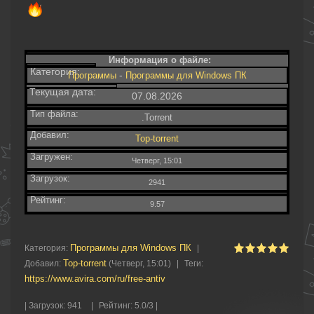
Информация о файле:
Категория:
-
Программы
Программы для Windows ПК
Текущая дата:
07.08.2026
Тип файла:
.Torrent
Добавил:
Top-torrent
Загружен:
Четверг, 15:01
Загрузок:
2941
Рейтинг:
9.57
Программы для Windows ПК
Категория
:
|
Top-torrent
Добавил
:
(Четверг, 15:01)
|
Теги
:
https://www.avira.com/ru/free-antiv
|
Загрузок
:
941
|
Рейтинг
:
5.0
/
3 |