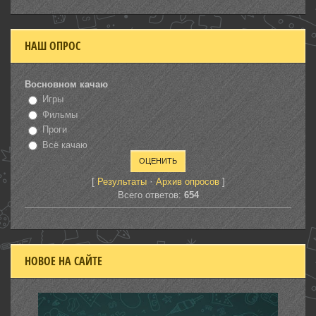
НАШ ОПРОС
Восновном качаю
Игры
Фильмы
Проги
Всё качаю
[
·
]
Результаты
Архив опросов
Всего ответов:
654
НОВОЕ НА САЙТЕ