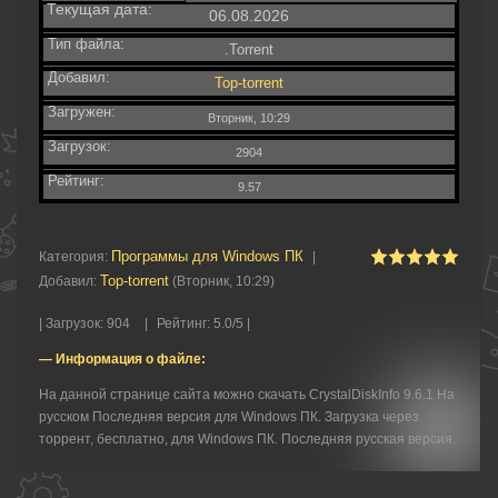
Текущая дата:
06.08.2026
Тип файла:
.Torrent
Добавил:
Top-torrent
Загружен:
Вторник, 10:29
Загрузок:
2904
Рейтинг:
9.57
Программы для Windows ПК
Категория
:
|
Top-torrent
Добавил
:
(Вторник, 10:29)
|
Загрузок
:
904
|
Рейтинг
:
5.0
/
5 |
— Информация о файле:
На данной странице сайта можно скачать CrystalDiskInfo 9.6.1 На
русском Последняя версия для Windows ПК. Загрузка через
торрент, бесплатно, для Windows ПК. Последняя русская версия.