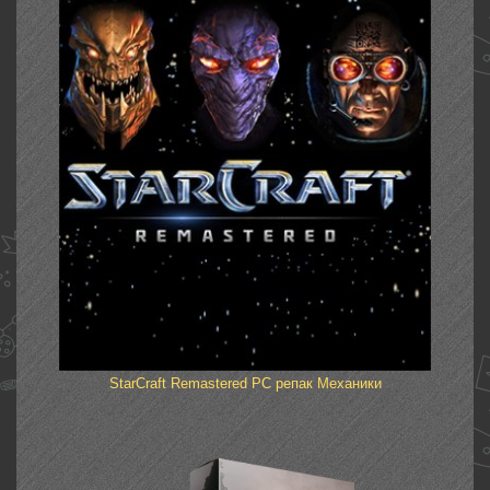
StarCraft Remastered PC репак Механики