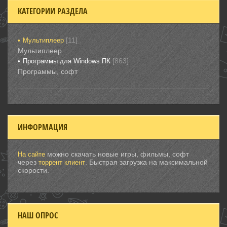
КАТЕГОРИИ РАЗДЕЛА
[11]
Мультиплеер
Мультиплеер
[863]
Программы для Windows ПК
Программы, софт
ИНФОРМАЦИЯ
можно скачать новые игры, фильмы, софт
На сайте
через
. Быстрая загрузка на максимальной
торрент клиент
скорости.
НАШ ОПРОС