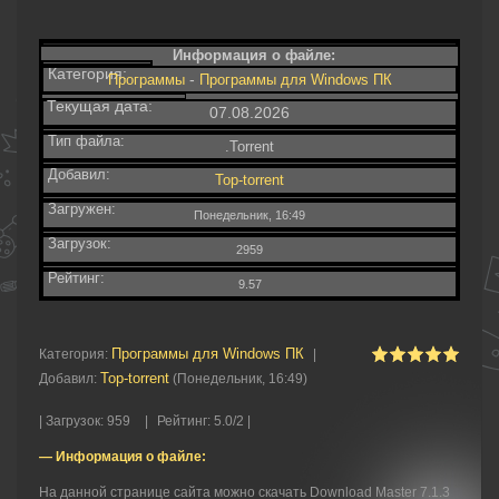
Информация о файле:
Категория:
-
Программы
Программы для Windows ПК
Текущая дата:
07.08.2026
Тип файла:
.Torrent
Добавил:
Top-torrent
Загружен:
Понедельник, 16:49
Загрузок:
2959
Рейтинг:
9.57
Программы для Windows ПК
Категория
:
|
Top-torrent
Добавил
:
(Понедельник, 16:49)
|
Загрузок
:
959
|
Рейтинг
:
5.0
/
2 |
— Информация о файле:
На данной странице сайта можно скачать Download Master 7.1.3