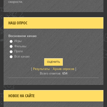
скорости.
НАШ ОПРОС
Восновном качаю
Игры
Фильмы
Проги
Всё качаю
[
·
]
Результаты
Архив опросов
Всего ответов:
654
НОВОЕ НА САЙТЕ