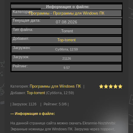
Информация о файле:
Категория:
-
Программы
Программы для Windows ПК
Текущая дата:
07.08.2026
Тип файла:
.Torrent
Добавил:
Top-torrent
Загружен:
Суббота, 12:59
Загрузок:
21126
Рейтинг:
9.57
Программы для Windows ПК
Категория
:
|
Top-torrent
Добавил
:
(Суббота, 12:59)
|
Загрузок
:
1126
|
Рейтинг
:
5.0
/
6 |
— Информация о файле:
На данной странице сайта можно скачать Ekrannie-Nozshnitsi:
Экранные ножницы для Windows ПК. Загрузка через торрент,