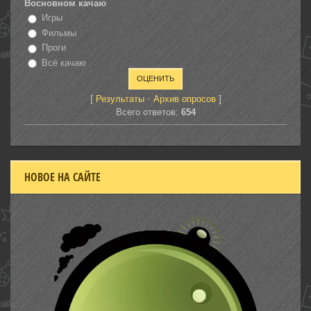
Восновном качаю
Игры
Фильмы
Проги
Всё качаю
[
·
]
Результаты
Архив опросов
Всего ответов:
654
НОВОЕ НА САЙТЕ