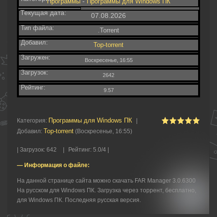
-
Программы
Программы для Windows ПК
Текущая дата:
07.08.2026
Тип файла:
.Torrent
Добавил:
Top-torrent
Загружен:
Воскресенье, 16:55
Загрузок:
2642
Рейтинг:
9.57
Программы для Windows ПК
Категория
:
|
Top-torrent
Добавил
:
(Воскресенье, 16:55)
|
Загрузок
:
642
|
Рейтинг
:
5.0
/
4 |
— Информация о файле:
На данной странице сайта можно скачать FAR Manager 3.0.6300
На русском для Windows ПК. Загрузка через торрент, бесплатно,
для Windows ПК. Последняя русская версия.