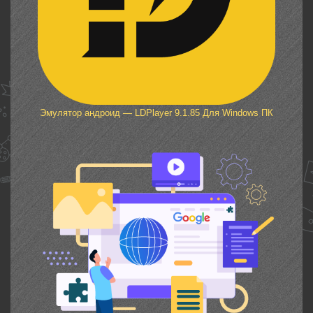
Эмулятор андроид — LDPlayer 9.1.85 Для Windows ПК